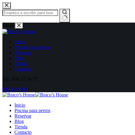
Menú
Inicio
Piscina para perros
Reservar
Blog
Tienda
Contacto
Tel.: 659 37 56 75
RESERVAR
Inicio
Piscina para perros
Reservar
Blog
Tienda
Contacto